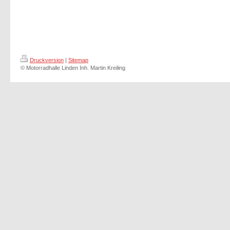
Druckversion
|
Sitemap
© Motorradhalle Linden Inh. Martin Kreiling